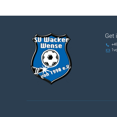
Get 
+49
1v