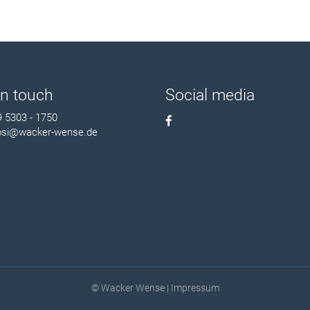
in touch
Social media
 5303 - 1750
osi@wacker-wense.de
© Wacker Wense |
Impressum