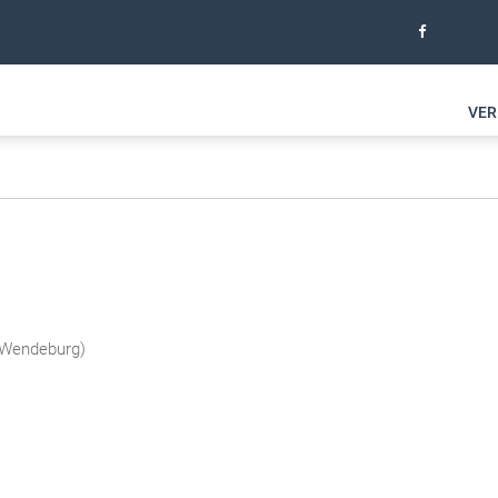
VER
6 Wendeburg
)