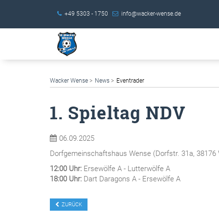
+49 5303 - 1750
info@wacker-wense.de
Wacker Wense
News
Eventrader
1. Spieltag NDV
06.09.2025
Dorfgemeinschaftshaus Wense
(
Dorfstr. 31a, 3817
12:00 Uhr:
Ersewölfe A - Lutterwölfe A
18:00 Uhr:
Dart Daragons A - Ersewölfe A
ZURÜCK