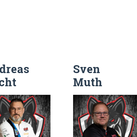
dreas
Sven
cht
Muth