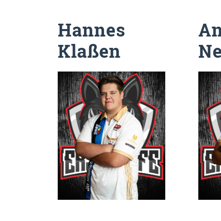
Hannes
An
Klaßen
N