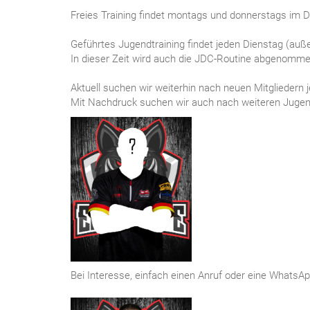
Freies Training findet montags und donnerstags im 
Geführtes Jugendtraining findet jeden Dienstag (außer
In dieser Zeit wird auch die JDC-Routine abgenommen, 
Aktuell suchen wir weiterhin nach neuen Mitgliedern 
Mit Nachdruck suchen wir auch nach weiteren Jugend
Bei Interesse, einfach einen Anruf oder eine WhatsAp