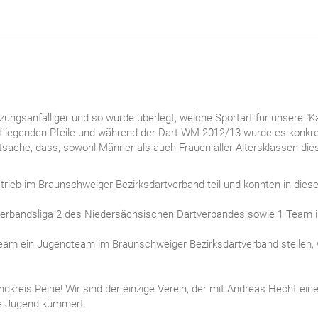
tzungsanfälliger und so wurde überlegt, welche Sportart für unsere "
liegenden Pfeile und während der Dart WM 2012/13 wurde es konkret
tsache, dass, sowohl Männer als auch Frauen aller Altersklassen di
ieb im Braunschweiger Bezirksdartverband teil und konnten in dieser
Verbandsliga 2 des Niedersächsischen Dartverbandes sowie 1 Team in 
Team ein Jugendteam im Braunschweiger Bezirksdartverband stellen, 
ndkreis Peine! Wir sind der einzige Verein, der mit Andreas Hecht ein
ie Jugend kümmert.