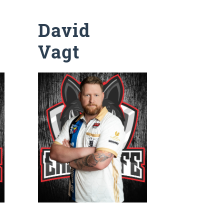
David
Vagt