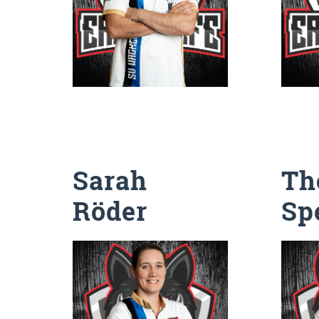
Sarah
T
Röder
Sp