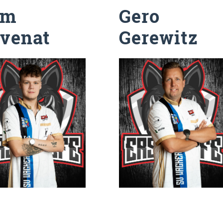
Tom
Gero
venat
Gerewitz