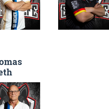
homas
eth